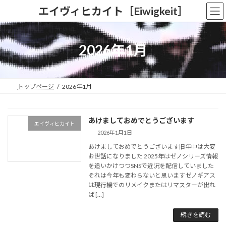
コ
ナ
エイヴィヒカイト［Eiwigkeit］
ン
ビ
テ
ゲ
ン
ー
ツ
シ
2026年1月
へ
ョ
ス
ン
キ
に
ッ
移
トップページ
2026年1月
プ
動
あけましておめでとうございます
エイヴィヒカイト
2026年1月1日
あけましておめでとうございます旧年中は大変
お世話になりました 2025年はゼノシリーズ情報
を追いかけつつSNSで近況を配信していました
それは今年も変わらないと思いますゼノギアス
は現行機でのリメイクまたはリマスターが出れ
ば […]
続きを読む