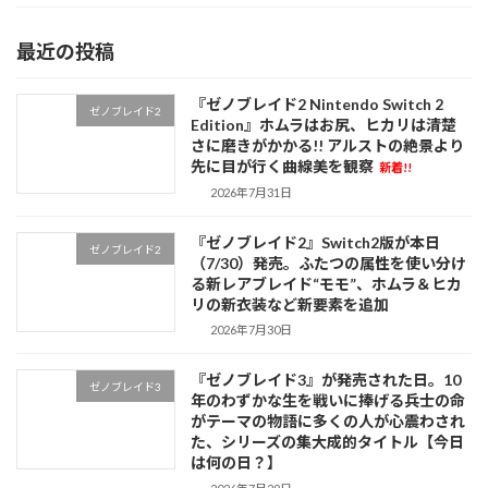
最近の投稿
『ゼノブレイド2 Nintendo Switch 2
ゼノブレイド2
Edition』ホムラはお尻、ヒカリは清楚
さに磨きがかかる!! アルストの絶景より
先に目が行く曲線美を観察
新着!!
2026年7月31日
『ゼノブレイド2』Switch2版が本日
ゼノブレイド2
（7/30）発売。ふたつの属性を使い分け
る新レアブレイド“モモ”、ホムラ＆ヒカ
リの新衣装など新要素を追加
2026年7月30日
『ゼノブレイド3』が発売された日。10
ゼノブレイド3
年のわずかな生を戦いに捧げる兵士の命
がテーマの物語に多くの人が心震わされ
た、シリーズの集大成的タイトル【今日
は何の日？】