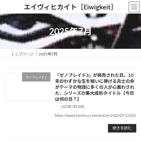
コ
ナ
エイヴィヒカイト［Eiwigkeit］
ン
ビ
テ
ゲ
ン
ー
ツ
シ
2025年7月
へ
ョ
ス
ン
キ
に
ッ
移
トップページ
2025年7月
プ
動
『ゼノブレイド3』が発売された日。10
ゼノブレイド3
年のわずかな生を戦いに捧げる兵士の命
がテーマの物語に多くの人が心震わされ
た、シリーズの集大成的タイトル【今日
は何の日？】
2025年7月30日
https://www.famitsu.com/article/202507/12025
続きを読む