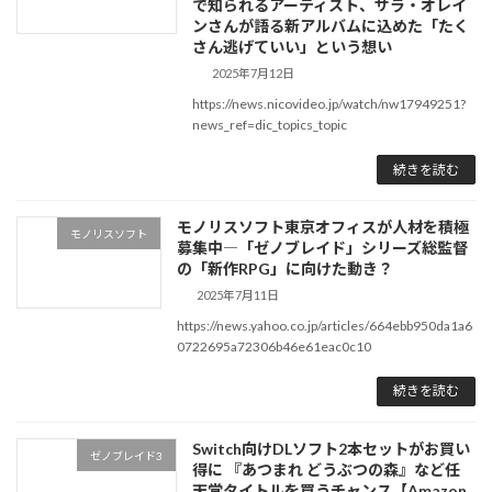
で知られるアーティスト、サラ・オレイ
ンさんが語る新アルバムに込めた「たく
さん逃げていい」という想い
2025年7月12日
https://news.nicovideo.jp/watch/nw17949251?
news_ref=dic_topics_topic
続きを読む
モノリスソフト東京オフィスが人材を積極
モノリスソフト
募集中―「ゼノブレイド」シリーズ総監督
の「新作RPG」に向けた動き？
2025年7月11日
https://news.yahoo.co.jp/articles/664ebb950da1a6
0722695a72306b46e61eac0c10
続きを読む
Switch向けDLソフト2本セットがお買い
ゼノブレイド3
得に 『あつまれ どうぶつの森』など任
天堂タイトルを買うチャンス【Amazon