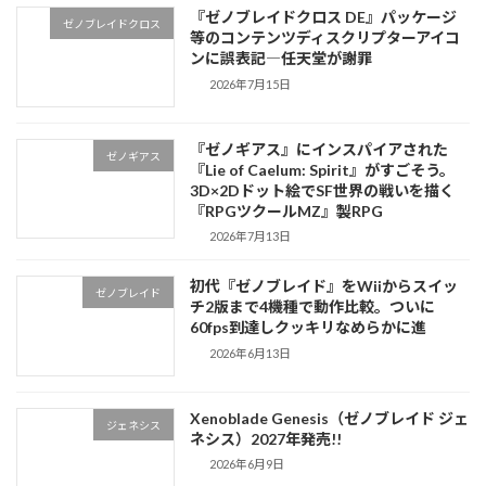
『ゼノブレイドクロス DE』パッケージ
ゼノブレイドクロス
等のコンテンツディスクリプターアイコ
ンに誤表記―任天堂が謝罪
2026年7月15日
『ゼノギアス』にインスパイアされた
ゼノギアス
『Lie of Caelum: Spirit』がすごそう。
3D×2Dドット絵でSF世界の戦いを描く
『RPGツクールMZ』製RPG
2026年7月13日
初代『ゼノブレイド』をWiiからスイッ
ゼノブレイド
チ2版まで4機種で動作比較。ついに
60fps到達しクッキリなめらかに進
2026年6月13日
Xenoblade Genesis（ゼノブレイド ジェ
ジェネシス
ネシス）2027年発売!!
2026年6月9日