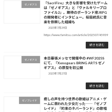
『SacriFire』大きな影響を受けたゲーム
ゼノギアス
は『ゼノギアス』と『ヴァルキリープロ
ファイル2』。期待のポーランド産JRPG
の開発者にインタビュー。桜庭統氏に音
楽を依頼した経緯も
2025年7月29日
https://www.famitsu.com/article/202507/45939
続きを読む
本日幕張メッセで開催中の #WF2025S
ゼノギアス
にて、『Xenogears BRING ARTS ゼノ
ギアス』 の原型を初公開
2025年7月27日
続きを読む
癒しの声を持つ世界の歌姫はアニメ・ゲ
ゼノブレイド
ームに救われた少女だった──『ゼノブ
レイド』『約束のネバーランド』の歌唱