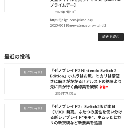
プライムデー】
2025年7月10日
https://jp.ign.com/prime-day-
2025/80118/news/amazonswitchdl2
続きを読む
最近の投稿
『ゼノブレイド2 Nintendo Switch 2
ゼノブレイド2
Edition』ホムラはお尻、ヒカリは清楚
さに磨きがかかる!! アルストの絶景より
先に目が行く曲線美を観察
新着!!
2026年7月31日
『ゼノブレイド2』Switch2版が本日
ゼノブレイド2
（7/30）発売。ふたつの属性を使い分け
る新レアブレイド“モモ”、ホムラ＆ヒカ
リの新衣装など新要素を追加