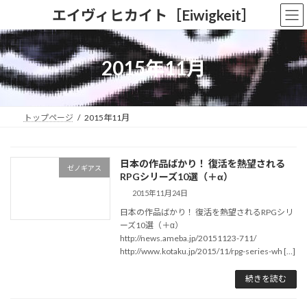
コ
ナ
エイヴィヒカイト［Eiwigkeit］
ン
ビ
テ
ゲ
ン
ー
ツ
シ
2015年11月
へ
ョ
ス
ン
キ
に
ッ
移
トップページ
2015年11月
プ
動
日本の作品ばかり！ 復活を熱望される
ゼノギアス
RPGシリーズ10選（＋α）
2015年11月24日
日本の作品ばかり！ 復活を熱望されるRPGシリ
ーズ10選（＋α）
http://news.ameba.jp/20151123-711/
http://www.kotaku.jp/2015/11/rpg-series-wh […]
続きを読む