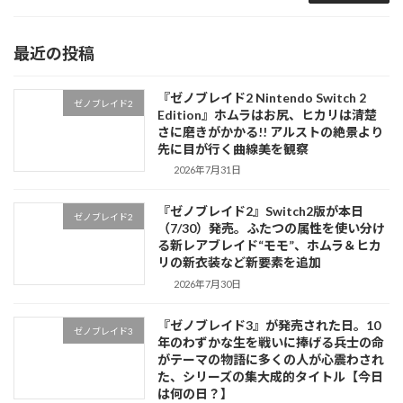
最近の投稿
『ゼノブレイド2 Nintendo Switch 2
ゼノブレイド2
Edition』ホムラはお尻、ヒカリは清楚
さに磨きがかかる!! アルストの絶景より
先に目が行く曲線美を観察
2026年7月31日
『ゼノブレイド2』Switch2版が本日
ゼノブレイド2
（7/30）発売。ふたつの属性を使い分け
る新レアブレイド“モモ”、ホムラ＆ヒカ
リの新衣装など新要素を追加
2026年7月30日
『ゼノブレイド3』が発売された日。10
ゼノブレイド3
年のわずかな生を戦いに捧げる兵士の命
がテーマの物語に多くの人が心震わされ
た、シリーズの集大成的タイトル【今日
は何の日？】