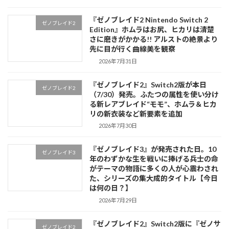
『ゼノブレイド2 Nintendo Switch 2
ゼノブレイド2
Edition』ホムラはお尻、ヒカリは清楚
さに磨きがかかる!! アルストの絶景より
先に目が行く曲線美を観察
2026年7月31日
『ゼノブレイド2』Switch2版が本日
ゼノブレイド2
（7/30）発売。ふたつの属性を使い分け
る新レアブレイド“モモ”、ホムラ＆ヒカ
リの新衣装など新要素を追加
2026年7月30日
『ゼノブレイド3』が発売された日。10
ゼノブレイド3
年のわずかな生を戦いに捧げる兵士の命
がテーマの物語に多くの人が心震わされ
た、シリーズの集大成的タイトル【今日
は何の日？】
2026年7月29日
『ゼノブレイド2』Switch2版に『ゼノサ
ゼノブレイド2