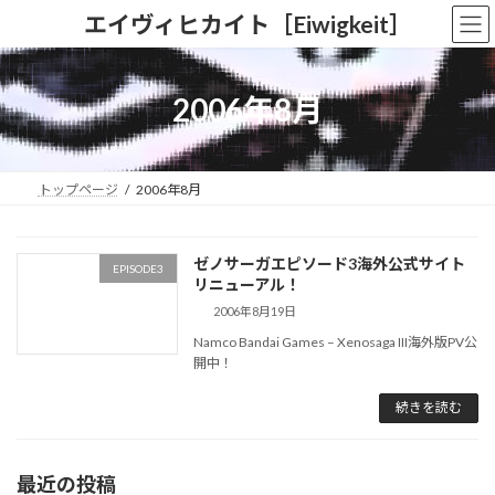
コ
ナ
エイヴィヒカイト［Eiwigkeit］
ン
ビ
テ
ゲ
ン
ー
ツ
シ
2006年8月
へ
ョ
ス
ン
キ
に
ッ
移
トップページ
2006年8月
プ
動
ゼノサーガエピソード3海外公式サイト
EPISODE3
リニューアル！
2006年8月19日
Namco Bandai Games – Xenosaga III海外版PV公
開中！
続きを読む
最近の投稿