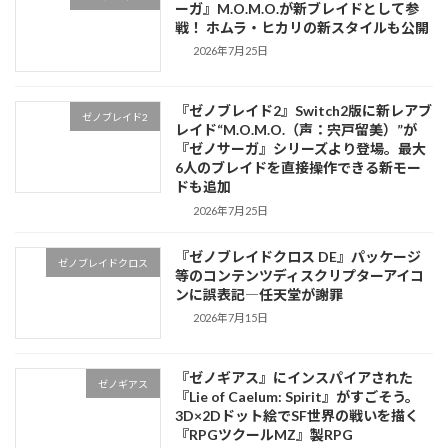
ーガ』M.O.M.O.が新ブレイドとして参
戦！ ホムラ・ヒカリの新スタイルも公開
2026年7月25日
『ゼノブレイド2』Switch2版に新レアブ
ゼノブレイド2
レイド“M.O.M.O.（声：宍戸留美）”が
『ゼノサーガ』シリーズより登場。最大
6人のブレイドを直接操作できる新モー
ドも追加
2026年7月25日
『ゼノブレイドクロス DE』パッケージ
ゼノブレイドクロス
等のコンテンツディスクリプターアイコ
ンに誤表記―任天堂が謝罪
2026年7月15日
『ゼノギアス』にインスパイアされた
ゼノギアス
『Lie of Caelum: Spirit』がすごそう。
3D×2Dドット絵でSF世界の戦いを描く
『RPGツクールMZ』製RPG