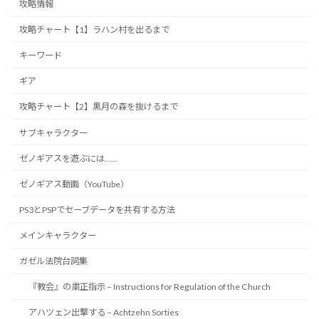
攻略情報
攻略チャート【1】ラハン村を出るまで
キーワード
ギア
攻略チャート【2】黒月の森を抜けるまで
サブキャラクター
ゼノギアスを遊ぶには……
ゼノギアス動画（YouTube）
PS3とPSPでセーブデータを共有する方法
メインキャラクター
ガゼル法院台詞集
『教会』の粛正指示 – Instructions for Regulation of the Church
アハツェン出撃する – Achtzehn Sorties