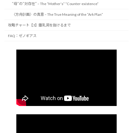
″母″の″対存在″ – The “Mother’s” “Counter-existence”
〈方舟計画〉の真意 – The True Meaning of the “Ark Plan”
攻略チャート【3】鍾乳洞を抜けるまで
FAQ：ゼノギアス