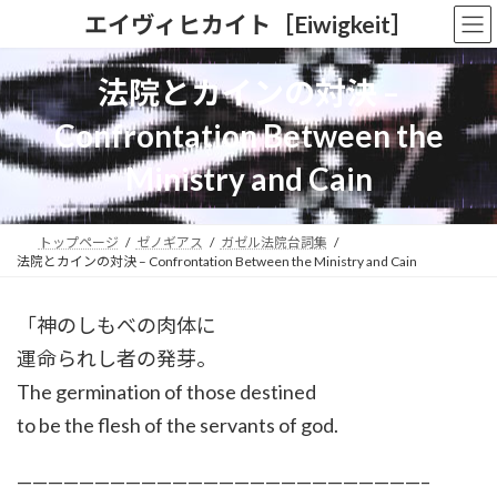
コ
ナ
エイヴィヒカイト［Eiwigkeit］
ン
ビ
テ
ゲ
ン
ー
法院とカインの対決 –
ツ
シ
へ
ョ
Confrontation Between the
ス
ン
キ
に
Ministry and Cain
ッ
移
プ
動
トップページ
ゼノギアス
ガゼル法院台詞集
法院とカインの対決 – Confrontation Between the Ministry and Cain
「神のしもべの肉体に
運命られし者の発芽。
The germination of those destined
to be the flesh of the servants of god.
——————————————————————————–