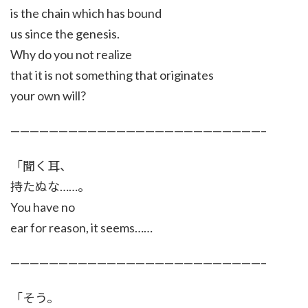
is the chain which has bound
us since the genesis.
Why do you not realize
that it is not something that originates
your own will?
——————————————————————————–
「聞く耳、
持たぬな……。
You have no
ear for reason, it seems……
——————————————————————————–
「そう。