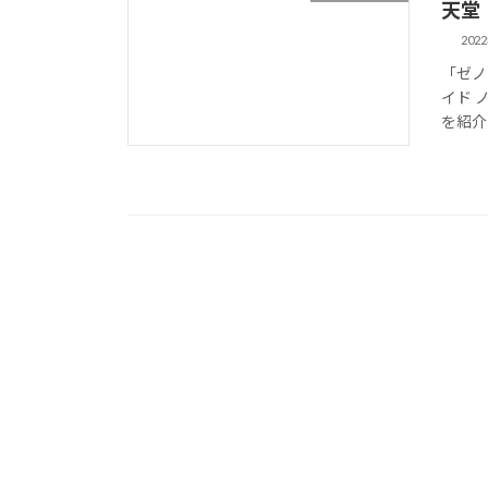
天堂「
202
「ゼノ
イド 
を紹介！