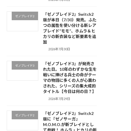
『ゼノブレイド2』Switch2
ゼノブレイド2
版が本日（7/30）発売。ふた
つの属性を使い分ける新レア
ブレイド“モモ”、ホムラ＆ヒ
カリの新衣装など新要素を追
加
2026年7月30日
『ゼノブレイド3』が発売さ
ゼノブレイド3
れた日。10年のわずかな生を
戦いに捧げる兵士の命がテー
マの物語に多くの人が心震わ
された、シリーズの集大成的
タイトル【今日は何の日？】
2026年7月29日
『ゼノブレイド2』Switch2
ゼノブレイド2
版に『ゼノサーガ』
M.O.M.O.が新ブレイドとし
て参戦！ ホムラ・ヒカリの新