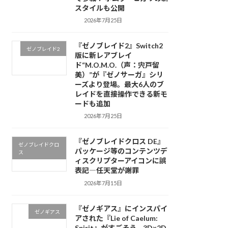
スタイルも公開
2026年7月25日
『ゼノブレイド2』Switch2
ゼノブレイド2
版に新レアブレイ
ド“M.O.M.O.（声：宍戸留
美）”が『ゼノサーガ』シリ
ーズより登場。最大6人のブ
レイドを直接操作できる新モ
ードも追加
2026年7月25日
『ゼノブレイドクロス DE』
ゼノブレイドクロ
パッケージ等のコンテンツデ
ス
ィスクリプターアイコンに誤
表記―任天堂が謝罪
2026年7月15日
『ゼノギアス』にインスパイ
ゼノギアス
アされた『Lie of Caelum:
Spirit』がすごそう。3D×2D