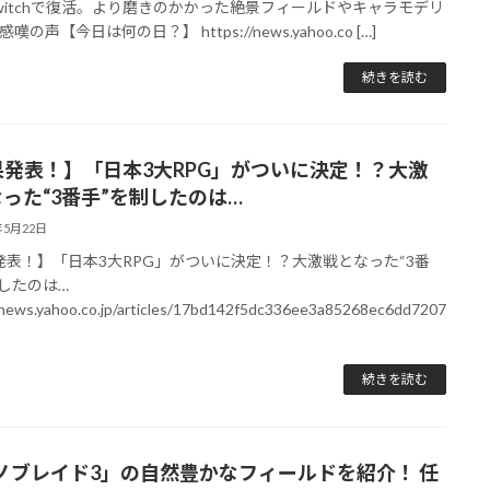
witchで復活。より磨きのかかった絶景フィールドやキャラモデリ
嘆の声【今日は何の日？】 https://news.yahoo.co […]
続きを読む
果発表！】「日本3大RPG」がついに決定！？大激
った“3番手”を制したのは…
年5月22日
発表！】「日本3大RPG」がついに決定！？大激戦となった“3番
制したのは…
/news.yahoo.co.jp/articles/17bd142f5dc336ee3a85268ec6dd7207
続きを読む
ノブレイド3」の自然豊かなフィールドを紹介！ 任