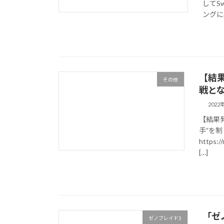
してS
ングに感
【結
その他
戦とな
2022
【結果
手”を
https:/
[…]
「ゼ
ゼノブレイド3