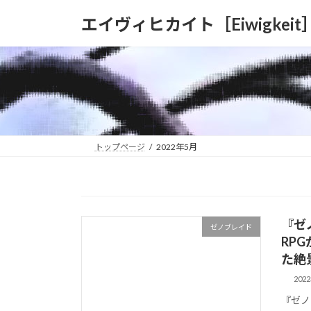
コ
ナ
エイヴィヒカイト［Eiwigkeit
ン
ビ
テ
ゲ
ン
ー
ツ
シ
へ
ョ
ス
ン
キ
に
ッ
移
トップページ
2022年5月
プ
動
『ゼ
ゼノブレイド
RP
た絶
202
『ゼノ