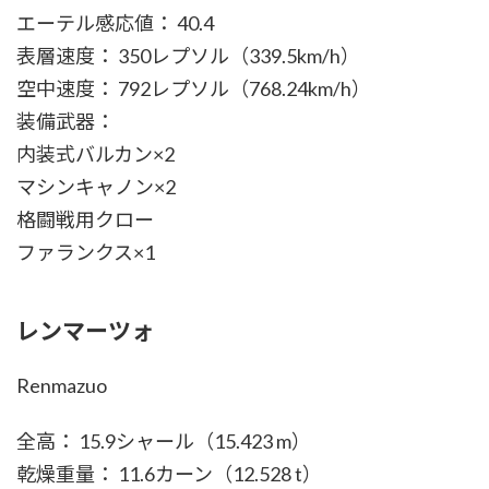
エーテル感応値： 40.4
表層速度： 350レプソル（339.5km/h）
空中速度： 792レプソル（768.24km/h）
装備武器：
内装式バルカン×2
マシンキャノン×2
格闘戦用クロー
ファランクス×1
レンマーツォ
Renmazuo
全高： 15.9シャール（15.423 m）
乾燥重量： 11.6カーン（12.528 t）