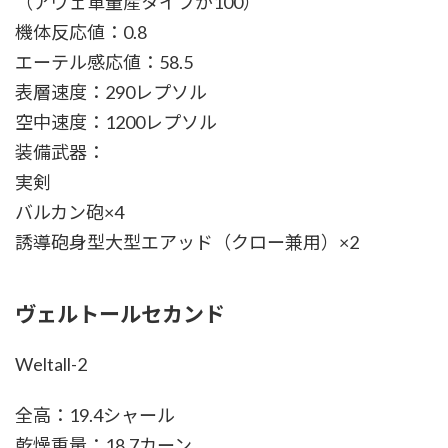
（アヴェ軍量産タイプが100）
機体反応値：0.8
エーテル感応値：58.5
表層速度：290レプソル
空中速度：1200レプソル
装備武器：
実剣
バルカン砲×4
誘導砲身型大型エアッド（クロー兼用）×2
ヴェルトールセカンド
Weltall-2
全高：19.4シャール
乾燥重量：18.7カーン