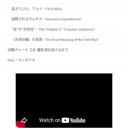
生きていた、フェイ – Fei is Alive
話問されるラムサス – Ramsus is Questioned
″母″の″対存在″ – The “Mother’s” “Counter-existence”
〈方舟計画〉の真意 – The True Meaning of the “Ark Plan”
攻略チャート【3】鍾乳洞を抜けるまで
FAQ：ゼノギアス