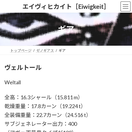
コ
ナ
エイヴィヒカイト［Eiwigkeit］
ン
ビ
テ
ゲ
ン
ー
ツ
シ
ギア
へ
ョ
ス
ン
キ
に
ッ
移
トップページ
ゼノギアス
ギア
プ
動
ヴェルトール
Weltall
全高：16.3シャール（15.811 m）
乾燥重量：17.8カーン（19.224 t）
全装備重量：22.7カーン（24.516 t）
サブジェネレーター出力：400