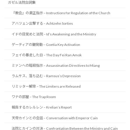
ガゼル法院台詞集
『教会』の粛正指示 – Instructions for Regulation of the Church
アハツェン出撃する – Achtzehn Sorties
イドの目覚めと法院 – Id’s Awakening and the Ministry
ゲーティアの鍵発動 – Goetia Key Activation
フェイの暴走した日 – The Day Fei Ran Amok
ミァンへの暗殺指示 – Assassination Directives to Miang
ラムサス、落ち込む – Ramsus’s Depression
リミッター解除 – The Limiters are Released
ワナの部屋 – The Trap Room
報告するカレルレン – Krelian’s Report
天帝カインとの会話 – Conversation with Emperor Cain
法院とカインの対決 – Confrontation Between the Ministry and Cain