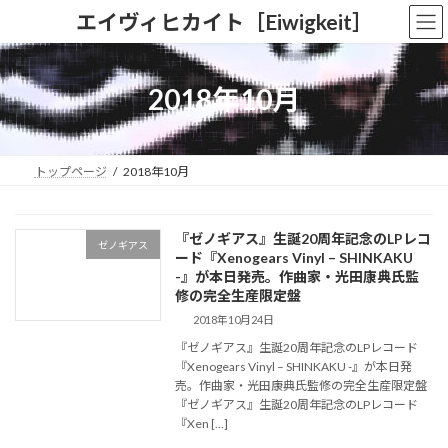
コ
ナ
エイヴィヒカイト［Eiwigkeit］
ン
ビ
テ
ゲ
ン
ー
ツ
シ
2018年10月
へ
ョ
ス
ン
キ
に
ッ
移
トップページ
2018年10月
プ
動
『ゼノギアス』生誕20周年記念のLPレコ
ゼノギアス
ード『Xenogears Vinyl – SHINKAKU
-』が本日発売。作曲家・光田康典氏監
修の完全生産限定盤
2018年10月24日
『ゼノギアス』生誕20周年記念のLPレコード
『Xenogears Vinyl – SHINKAKU -』が本日発
売。作曲家・光田康典氏監修の完全生産限定盤
『ゼノギアス』生誕20周年記念のLPレコード
『Xen […]