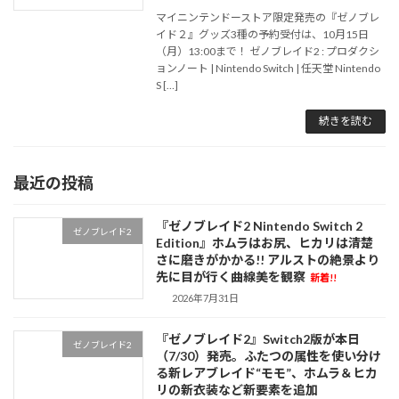
マイニンテンドーストア限定発売の『ゼノブレ
イド２』グッズ3種の予約受付は、10月15日
（月）13:00まで！ ゼノブレイド2 : プロダクシ
ョンノート | Nintendo Switch | 任天堂 Nintendo
S […]
続きを読む
最近の投稿
『ゼノブレイド2 Nintendo Switch 2
ゼノブレイド2
Edition』ホムラはお尻、ヒカリは清楚
さに磨きがかかる!! アルストの絶景より
先に目が行く曲線美を観察
新着!!
2026年7月31日
『ゼノブレイド2』Switch2版が本日
ゼノブレイド2
（7/30）発売。ふたつの属性を使い分け
る新レアブレイド“モモ”、ホムラ＆ヒカ
リの新衣装など新要素を追加