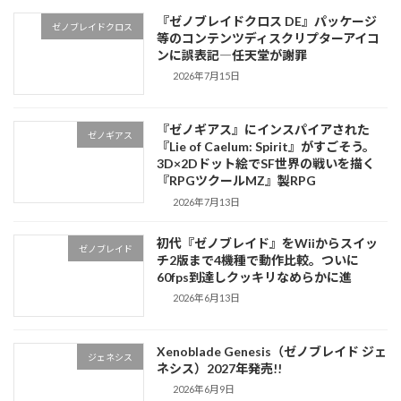
『ゼノブレイドクロス DE』パッケージ
ゼノブレイドクロス
等のコンテンツディスクリプターアイコ
ンに誤表記―任天堂が謝罪
2026年7月15日
『ゼノギアス』にインスパイアされた
ゼノギアス
『Lie of Caelum: Spirit』がすごそう。
3D×2Dドット絵でSF世界の戦いを描く
『RPGツクールMZ』製RPG
2026年7月13日
初代『ゼノブレイド』をWiiからスイッ
ゼノブレイド
チ2版まで4機種で動作比較。ついに
60fps到達しクッキリなめらかに進
2026年6月13日
Xenoblade Genesis（ゼノブレイド ジェ
ジェネシス
ネシス）2027年発売!!
2026年6月9日