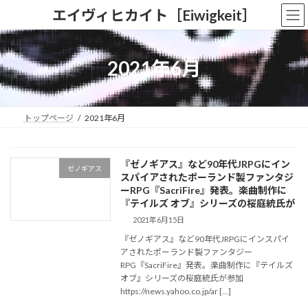
コ
ナ
エイヴィヒカイト［Eiwigkeit］
ン
ビ
テ
ゲ
ン
ー
ツ
シ
2021年6月
へ
ョ
ス
ン
キ
に
ッ
移
トップページ
2021年6月
プ
動
『ゼノギアス』など90年代JRPGにイン
ゼノギアス
スパイアされたポーランド製ファンタジ
ーRPG『SacriFire』発表。楽曲制作に
『テイルズ オブ』シリーズの桜庭統氏が
2021年6月15日
『ゼノギアス』など90年代JRPGにインスパイ
アされたポーランド製ファンタジー
RPG『SacriFire』発表。楽曲制作に『テイルズ
オブ』シリーズの桜庭統氏が参加
https://news.yahoo.co.jp/ar […]