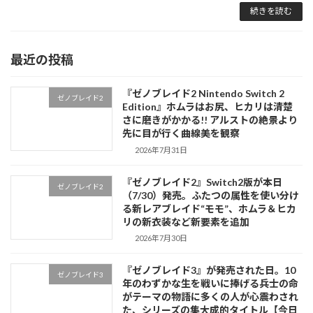
続きを読む
最近の投稿
『ゼノブレイド2 Nintendo Switch 2
ゼノブレイド2
Edition』ホムラはお尻、ヒカリは清楚
さに磨きがかかる!! アルストの絶景より
先に目が行く曲線美を観察
2026年7月31日
『ゼノブレイド2』Switch2版が本日
ゼノブレイド2
（7/30）発売。ふたつの属性を使い分け
る新レアブレイド“モモ”、ホムラ＆ヒカ
リの新衣装など新要素を追加
2026年7月30日
『ゼノブレイド3』が発売された日。10
ゼノブレイド3
年のわずかな生を戦いに捧げる兵士の命
がテーマの物語に多くの人が心震わされ
た、シリーズの集大成的タイトル【今日