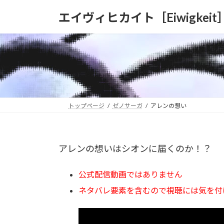
コ
ナ
エイヴィヒカイト［Eiwigkeit
ン
ビ
テ
ゲ
ン
ー
ツ
シ
へ
ョ
ス
ン
キ
に
ッ
移
トップページ
ゼノサーガ
アレンの想い
プ
動
アレンの想いはシオンに届くのか！？
公式配信動画ではありません
ネタバレ要素を含むので視聴には気を付