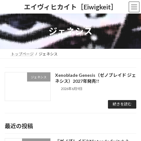
コ
ナ
エイヴィヒカイト［Eiwigkeit］
ン
ビ
テ
ゲ
ン
ー
ツ
シ
ジェネシス
へ
ョ
ス
ン
キ
に
ッ
移
トップページ
ジェネシス
プ
動
Xenoblade Genesis（ゼノブレイド ジェ
ジェネシス
ネシス）2027年発売!!
2026年6月9日
続きを読む
最近の投稿