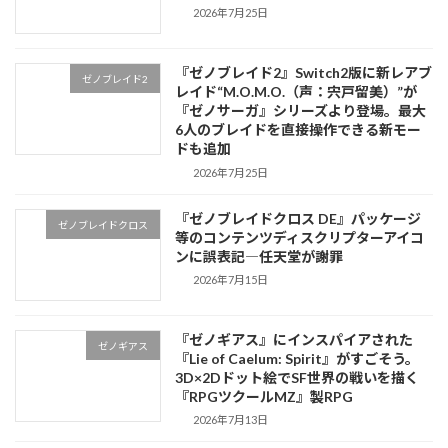
2026年7月25日
『ゼノブレイド2』Switch2版に新レアブ
ゼノブレイド2
レイド“M.O.M.O.（声：宍戸留美）”が
『ゼノサーガ』シリーズより登場。最大
6人のブレイドを直接操作できる新モー
ドも追加
2026年7月25日
『ゼノブレイドクロス DE』パッケージ
ゼノブレイドクロス
等のコンテンツディスクリプターアイコ
ンに誤表記―任天堂が謝罪
2026年7月15日
『ゼノギアス』にインスパイアされた
ゼノギアス
『Lie of Caelum: Spirit』がすごそう。
3D×2Dドット絵でSF世界の戦いを描く
『RPGツクールMZ』製RPG
2026年7月13日