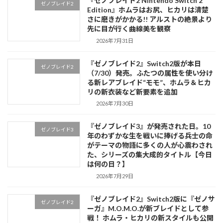
『ゼノブレイド2 Nintendo Switch 2
ゼノブレイド2
Edition』ホムラはお尻、ヒカリは清楚
さに磨きがかかる!! アルストの絶景より
先に目が行く曲線美を観察
2026年7月31日
『ゼノブレイド2』Switch2版が本日
ゼノブレイド2
（7/30）発売。ふたつの属性を使い分け
る新レアブレイド“モモ”、ホムラ＆ヒカ
リの新衣装など新要素を追加
2026年7月30日
『ゼノブレイド3』が発売された日。10
ゼノブレイド3
年のわずかな生を戦いに捧げる兵士の命
がテーマの物語に多くの人が心震わされ
た、シリーズの集大成的タイトル【今日
は何の日？】
2026年7月29日
『ゼノブレイド2』Switch2版に『ゼノサ
ゼノブレイド2
ーガ』M.O.M.O.が新ブレイドとして参
戦！ ホムラ・ヒカリの新スタイルも公開