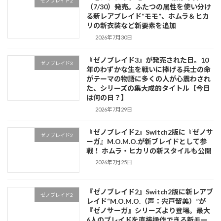
ゼノブレイド2
（7/30）発売。ふたつの属性を使い分け
る新レアブレイド“モモ”、ホムラ＆ヒカ
リの新衣装など新要素を追加
2026年7月30日
『ゼノブレイド3』が発売された日。10
ゼノブレイド3
年のわずかな生を戦いに捧げる兵士の命
がテーマの物語に多くの人が心震わされ
た、シリーズの集大成的タイトル【今日
は何の日？】
2026年7月29日
『ゼノブレイド2』Switch2版に『ゼノサ
ゼノブレイド2
ーガ』M.O.M.O.が新ブレイドとして参
戦！ ホムラ・ヒカリの新スタイルも公開
2026年7月25日
『ゼノブレイド2』Switch2版に新レアブ
ゼノブレイド2
レイド“M.O.M.O.（声：宍戸留美）”が
『ゼノサーガ』シリーズより登場。最大
6人のブレイドを直接操作できる新モー