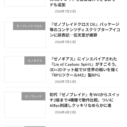
ドも追加
2026年7月25日
『ゼノブレイドクロス DE』パッケージ
ゼノブレイドクロス
等のコンテンツディスクリプターアイコ
ンに誤表記―任天堂が謝罪
2026年7月15日
『ゼノギアス』にインスパイアされた
ゼノギアス
『Lie of Caelum: Spirit』がすごそう。
3D×2Dドット絵でSF世界の戦いを描く
『RPGツクールMZ』製RPG
2026年7月13日
初代『ゼノブレイド』をWiiからスイッ
ゼノブレイド
チ2版まで4機種で動作比較。ついに
60fps到達しクッキリなめらかに進
2026年6月13日