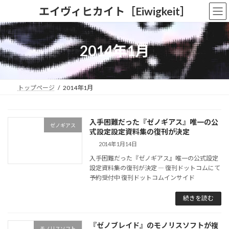
コ
ナ
エイヴィヒカイト［Eiwigkeit］
ン
ビ
テ
ゲ
ン
ー
ツ
シ
2014年1月
へ
ョ
ス
ン
キ
に
ッ
移
トップページ
2014年1月
プ
動
入手困難だった『ゼノギアス』唯一の公
ゼノギアス
式設定設定資料集の復刊が決定
2014年1月14日
入手困難だった『ゼノギアス』唯一の公式設定
設定資料集の復刊が決定 ― 復刊ドットコムにて
予約受付中 復刊ドットコムインサイド
続きを読む
『ゼノブレイド』のモノリスソフトが複
モノリスソフト