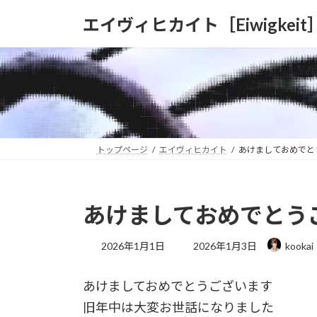
コ
ナ
エイヴィヒカイト［Eiwigkeit
ン
ビ
テ
ゲ
ン
ー
ツ
シ
へ
ョ
ス
ン
キ
に
ッ
移
トップページ
エイヴィヒカイト
あけましておめでと
プ
動
あけましておめでとう
最
2026年1月1日
2026年1月3日
kookai
終
更
あけましておめでとうございます
新
日
旧年中は大変お世話になりました
時