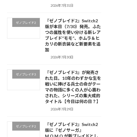
2026年7月31日
『ゼノブレイド2』Switch2
ゼノブレイド2
版が本日（7/30）発売。ふた
つの属性を使い分ける新レア
ブレイド“モモ”、ホムラ＆ヒ
カリの新衣装など新要素を追
加
2026年7月30日
『ゼノブレイド3』が発売さ
ゼノブレイド3
れた日。10年のわずかな生を
戦いに捧げる兵士の命がテー
マの物語に多くの人が心震わ
された、シリーズの集大成的
タイトル【今日は何の日？】
2026年7月29日
『ゼノブレイド2』Switch2
ゼノブレイド2
版に『ゼノサーガ』
M.O.M.O.が新ブレイドとし