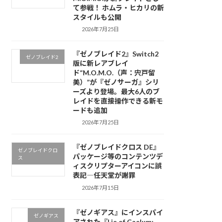
て参戦！ ホムラ・ヒカリの新
スタイルも公開
2026年7月25日
『ゼノブレイド2』Switch2
ゼノブレイド2
版に新レアブレイ
ド“M.O.M.O.（声：宍戸留
美）”が『ゼノサーガ』シリ
ーズより登場。最大6人のブ
レイドを直接操作できる新モ
ードも追加
2026年7月25日
『ゼノブレイドクロス DE』
ゼノブレイドクロ
パッケージ等のコンテンツデ
ス
ィスクリプターアイコンに誤
表記―任天堂が謝罪
2026年7月15日
『ゼノギアス』にインスパイ
ゼノギアス
アされた『Lie of Caelum: