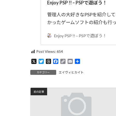
Enjoy PSP !! – PSPで遊ぼう！
管理人の大好きなPSPを紹介し
かったゲームソフトの紹介も行
Enjoy PSP !! – PSPで遊ぼう！
Post Views:
654
X
T
T
F
C
E
共
w
h
a
o
m
有
i
r
c
p
a
エイヴィヒカイト
カテゴリー
t
e
e
y
i
t
a
b
L
l
e
d
o
i
r
s
o
n
前の記事
k
k