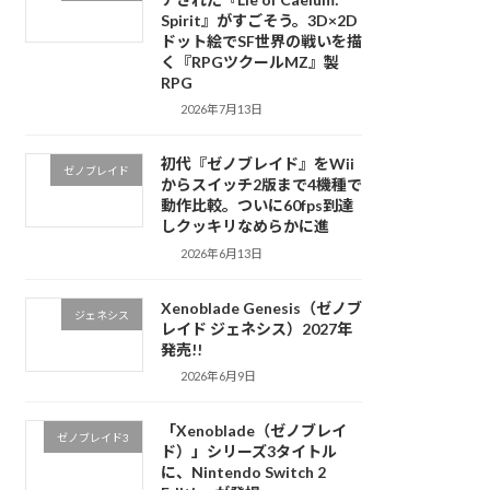
Spirit』がすごそう。3D×2D
ドット絵でSF世界の戦いを描
く『RPGツクールMZ』製
RPG
2026年7月13日
初代『ゼノブレイド』をWii
ゼノブレイド
からスイッチ2版まで4機種で
動作比較。ついに60fps到達
しクッキリなめらかに進
2026年6月13日
Xenoblade Genesis（ゼノブ
ジェネシス
レイド ジェネシス）2027年
発売!!
2026年6月9日
「Xenoblade（ゼノブレイ
ゼノブレイド3
ド）」シリーズ3タイトル
に、Nintendo Switch 2