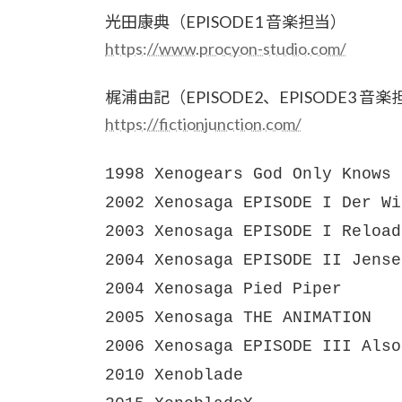
光田康典（EPISODE1 音楽担当）
https://www.procyon-studio.com/
梶浦由記（EPISODE2、EPISODE3 音
https://fictionjunction.com/
1998 Xenogears God Only Knows
2002 Xenosaga EPISODE I Der Wi
2003 Xenosaga EPISODE I Reload
2004 Xenosaga EPISODE II Jense
2004 Xenosaga Pied Piper
2005 Xenosaga THE ANIMATION
2006 Xenosaga EPISODE III Also
2010 Xenoblade