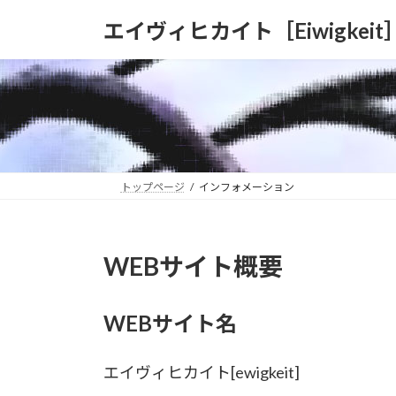
コ
ナ
エイヴィヒカイト［Eiwigkeit
ン
ビ
テ
ゲ
ン
ー
ツ
シ
へ
ョ
ス
ン
キ
に
ッ
移
トップページ
インフォメーション
プ
動
WEBサイト概要
WEBサイト名
エイヴィヒカイト[ewigkeit]