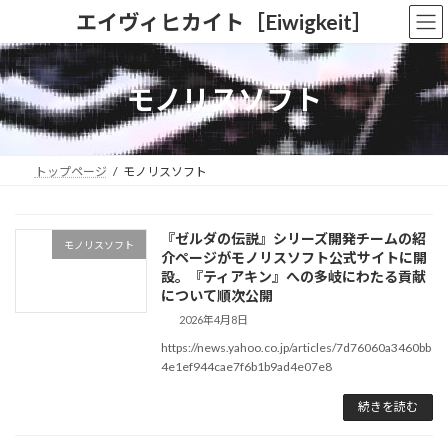
コ
ナ
エイヴィヒカイト［Eiwigkeit］
ン
ビ
テ
ゲ
ン
ー
ツ
シ
モノリスソフト
へ
ョ
ス
ン
キ
に
ッ
移
トップページ
モノリスソフト
プ
動
『ゼルダの伝説』シリーズ開発チームの紹
モノリスソフト
介ページがモノリスソフト公式サイトに開
設。『ティアキン』への多岐にわたる貢献
について順次公開
2026年4月8日
https://news.yahoo.co.jp/articles/7d76060a3460bb
4e1ef944cae7f6b1b9ad4e07e8
続きを読む