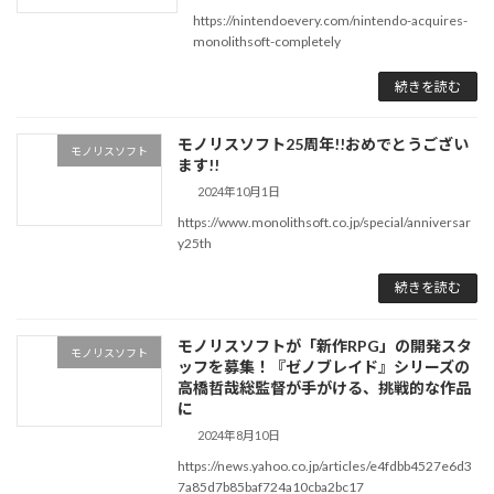
https://nintendoevery.com/nintendo-acquires-
monolithsoft-completely
続きを読む
モノリスソフト25周年!!おめでとうござい
モノリスソフト
ます!!
2024年10月1日
https://www.monolithsoft.co.jp/special/anniversar
y25th
続きを読む
モノリスソフトが「新作RPG」の開発スタ
モノリスソフト
ッフを募集！『ゼノブレイド』シリーズの
高橋哲哉総監督が手がける、挑戦的な作品
に
2024年8月10日
https://news.yahoo.co.jp/articles/e4fdbb4527e6d3
7a85d7b85baf724a10cba2bc17