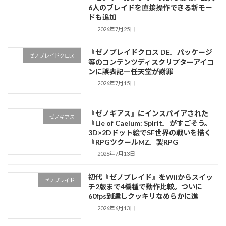
6人のブレイドを直接操作できる新モー
ドも追加
2026年7月25日
『ゼノブレイドクロス DE』パッケージ
ゼノブレイドクロス
等のコンテンツディスクリプターアイコ
ンに誤表記―任天堂が謝罪
2026年7月15日
『ゼノギアス』にインスパイアされた
ゼノギアス
『Lie of Caelum: Spirit』がすごそう。
3D×2Dドット絵でSF世界の戦いを描く
『RPGツクールMZ』製RPG
2026年7月13日
初代『ゼノブレイド』をWiiからスイッ
ゼノブレイド
チ2版まで4機種で動作比較。ついに
60fps到達しクッキリなめらかに進
2026年6月13日