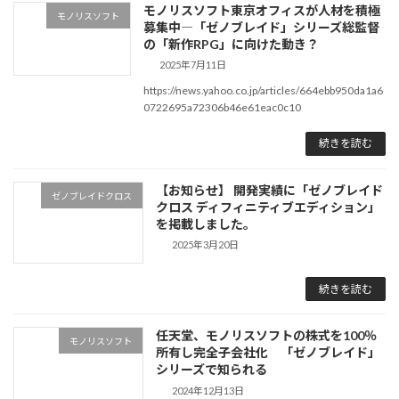
モノリスソフト東京オフィスが人材を積極
モノリスソフト
募集中―「ゼノブレイド」シリーズ総監督
の「新作RPG」に向けた動き？
2025年7月11日
https://news.yahoo.co.jp/articles/664ebb950da1a6
0722695a72306b46e61eac0c10
続きを読む
【お知らせ】 開発実績に「ゼノブレイド
ゼノブレイドクロス
クロス ディフィニティブエディション」
を掲載しました。
2025年3月20日
続きを読む
任天堂、モノリスソフトの株式を100％
モノリスソフト
所有し完全子会社化 「ゼノブレイド」
シリーズで知られる
2024年12月13日