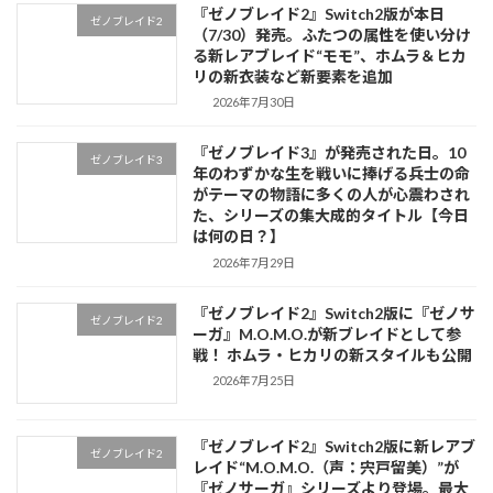
り
『ゼノブレイド2』Switch2版が本日
ゼノブレイド2
（7/30）発売。ふたつの属性を使い分け
る新レアブレイド“モモ”、ホムラ＆ヒカ
リの新衣装など新要素を追加
2026年7月30日
『ゼノブレイド3』が発売された日。10
ゼノブレイド3
年のわずかな生を戦いに捧げる兵士の命
がテーマの物語に多くの人が心震わされ
た、シリーズの集大成的タイトル【今日
は何の日？】
2026年7月29日
『ゼノブレイド2』Switch2版に『ゼノサ
ゼノブレイド2
ーガ』M.O.M.O.が新ブレイドとして参
戦！ ホムラ・ヒカリの新スタイルも公開
2026年7月25日
『ゼノブレイド2』Switch2版に新レアブ
ゼノブレイド2
レイド“M.O.M.O.（声：宍戸留美）”が
『ゼノサーガ』シリーズより登場。最大