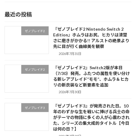
最近の投稿
『ゼノブレイド2 Nintendo Switch 2
ゼノブレイド2
Edition』ホムラはお尻、ヒカリは清楚
さに磨きがかかる!! アルストの絶景より
先に目が行く曲線美を観察
2026年7月31日
『ゼノブレイド2』Switch2版が本日
ゼノブレイド2
（7/30）発売。ふたつの属性を使い分け
る新レアブレイド“モモ”、ホムラ＆ヒカ
リの新衣装など新要素を追加
2026年7月30日
『ゼノブレイド3』が発売された日。10
ゼノブレイド3
年のわずかな生を戦いに捧げる兵士の命
がテーマの物語に多くの人が心震わされ
た、シリーズの集大成的タイトル【今日
は何の日？】