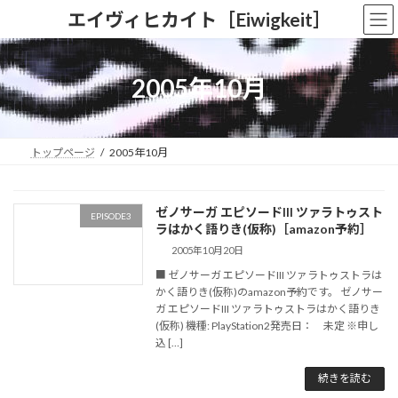
コ
ナ
エイヴィヒカイト［Eiwigkeit］
ン
ビ
テ
ゲ
ン
ー
ツ
シ
2005年10月
へ
ョ
ス
ン
キ
に
ッ
移
トップページ
2005年10月
プ
動
ゼノサーガ エピソードIII ツァラトゥスト
EPISODE3
ラはかく語りき(仮称)［amazon予約］
2005年10月20日
■ ゼノサーガ エピソードIII ツァラトゥストラは
かく語りき(仮称)のamazon予約です。 ゼノサー
ガ エピソードIII ツァラトゥストラはかく語りき
(仮称) 機種: PlayStation2発売日： 未定 ※申し
込 […]
続きを読む