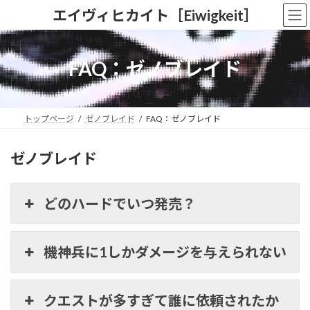
コ
ナ
エイヴィヒカイト［Eiwigkeit］
ン
ビ
テ
ゲ
ン
ー
ツ
シ
FAQ：ゼノブレイド
へ
ョ
ス
ン
キ
に
ッ
移
トップページ
ゼノブレイド
FAQ：ゼノブレイド
プ
動
ゼノブレイド
どのハードでいつ発売？
機神兵に1しかダメージを与えられない
クエストが多すぎて誰に依頼されたか