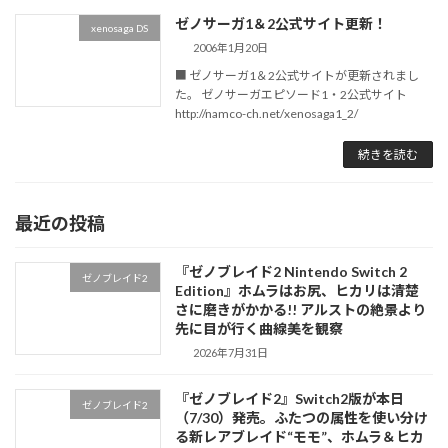
ゼノサーガ1＆2公式サイト更新！
xenosaga DS
2006年1月20日
■ ゼノサーガ1＆2公式サイトが更新されまし
た。 ゼノサーガエピソード1・2公式サイト
http://namco-ch.net/xenosaga1_2/
続きを読む
最近の投稿
『ゼノブレイド2 Nintendo Switch 2
ゼノブレイド2
Edition』ホムラはお尻、ヒカリは清楚
さに磨きがかかる!! アルストの絶景より
先に目が行く曲線美を観察
2026年7月31日
『ゼノブレイド2』Switch2版が本日
ゼノブレイド2
（7/30）発売。ふたつの属性を使い分け
る新レアブレイド“モモ”、ホムラ＆ヒカ