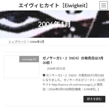
コ
ナ
エイヴィヒカイト［Eiwigkeit］
ン
ビ
テ
ゲ
ン
ー
ツ
シ
2006年1月
へ
ョ
ス
ン
キ
に
ッ
移
トップページ
2006年1月
プ
動
ゼノサーガ1・2（NDS）の発売日は3月
xenosaga DS
30日！
2006年1月31日
■ ゼノサーガ1・2（NDS）の発売日が3月30日
になりました。 ゼノサーガエピソード1・2公式
サイト http://namco-ch.net/xenosaga1_2/ 発売
日：2006年3月30日税別価格：4,980円 […]
続きを読む