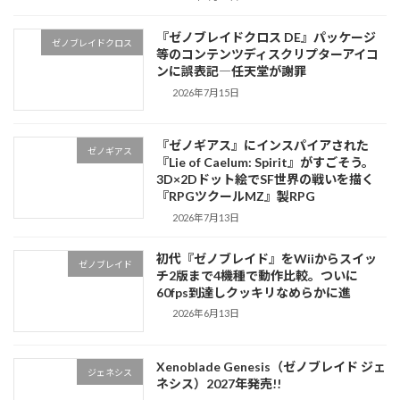
『ゼノブレイドクロス DE』パッケージ
ゼノブレイドクロス
等のコンテンツディスクリプターアイコ
ンに誤表記―任天堂が謝罪
2026年7月15日
『ゼノギアス』にインスパイアされた
ゼノギアス
『Lie of Caelum: Spirit』がすごそう。
3D×2Dドット絵でSF世界の戦いを描く
『RPGツクールMZ』製RPG
2026年7月13日
初代『ゼノブレイド』をWiiからスイッ
ゼノブレイド
チ2版まで4機種で動作比較。ついに
60fps到達しクッキリなめらかに進
2026年6月13日
Xenoblade Genesis（ゼノブレイド ジェ
ジェネシス
ネシス）2027年発売!!