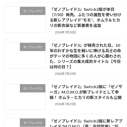
『ゼノブレイド2』Switch2版が本日
ゼノブレイド2
（7/30）発売。ふたつの属性を使い分け
る新レアブレイド“モモ”、ホムラ＆ヒカ
リの新衣装など新要素を追加
2026年7月30日
『ゼノブレイド3』が発売された日。10
ゼノブレイド3
年のわずかな生を戦いに捧げる兵士の命
がテーマの物語に多くの人が心震わされ
た、シリーズの集大成的タイトル【今日
は何の日？】
2026年7月29日
『ゼノブレイド2』Switch2版に『ゼノサ
ゼノブレイド2
ーガ』M.O.M.O.が新ブレイドとして参
戦！ ホムラ・ヒカリの新スタイルも公開
2026年7月25日
『ゼノブレイド2』Switch2版に新レアブ
ゼノブレイド2
レイド“M.O.M.O.（声：宍戸留美）”が