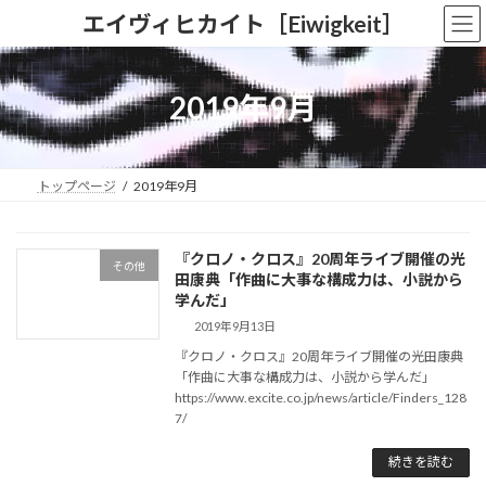
コ
ナ
エイヴィヒカイト［Eiwigkeit］
ン
ビ
テ
ゲ
ン
ー
ツ
シ
2019年9月
へ
ョ
ス
ン
キ
に
ッ
移
トップページ
2019年9月
プ
動
『クロノ・クロス』20周年ライブ開催の光
その他
田康典「作曲に大事な構成力は、小説から
学んだ」
2019年9月13日
『クロノ・クロス』20周年ライブ開催の光田康典
「作曲に大事な構成力は、小説から学んだ」
https://www.excite.co.jp/news/article/Finders_128
7/
続きを読む