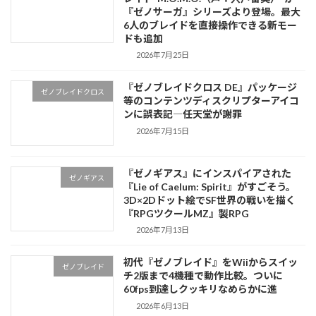
『ゼノサーガ』シリーズより登場。最大
6人のブレイドを直接操作できる新モー
ドも追加
2026年7月25日
『ゼノブレイドクロス DE』パッケージ
ゼノブレイドクロス
等のコンテンツディスクリプターアイコ
ンに誤表記―任天堂が謝罪
2026年7月15日
『ゼノギアス』にインスパイアされた
ゼノギアス
『Lie of Caelum: Spirit』がすごそう。
3D×2Dドット絵でSF世界の戦いを描く
『RPGツクールMZ』製RPG
2026年7月13日
初代『ゼノブレイド』をWiiからスイッ
ゼノブレイド
チ2版まで4機種で動作比較。ついに
60fps到達しクッキリなめらかに進
2026年6月13日