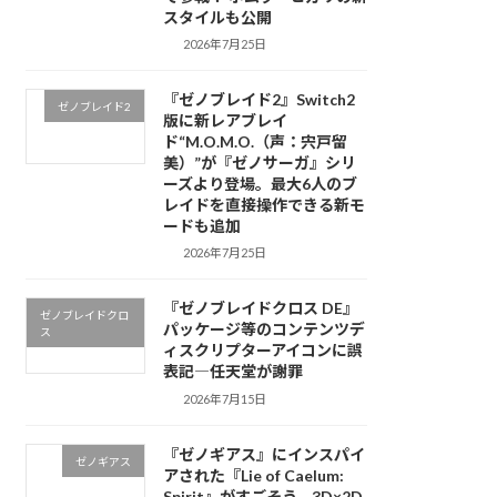
スタイルも公開
2026年7月25日
『ゼノブレイド2』Switch2
ゼノブレイド2
版に新レアブレイ
ド“M.O.M.O.（声：宍戸留
美）”が『ゼノサーガ』シリ
ーズより登場。最大6人のブ
レイドを直接操作できる新モ
ードも追加
2026年7月25日
『ゼノブレイドクロス DE』
ゼノブレイドクロ
パッケージ等のコンテンツデ
ス
ィスクリプターアイコンに誤
表記―任天堂が謝罪
2026年7月15日
『ゼノギアス』にインスパイ
ゼノギアス
アされた『Lie of Caelum:
Spirit』がすごそう。3D×2D