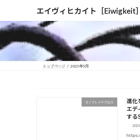
コ
ナ
エイヴィヒカイト［Eiwigkeit
ン
ビ
テ
ゲ
ン
ー
ツ
シ
へ
ョ
ス
ン
キ
に
ッ
移
トップページ
2025年5月
プ
動
進化
ゼノブレイドクロス
エデ
する
202
https