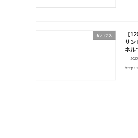
【1
ゼノギアス
サン
ネル
202
https: