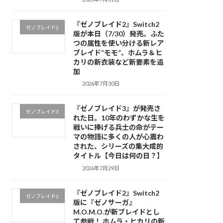
『ゼノブレイド2』Switch2
ゼノブレイド2
版が本日（7/30）発売。ふた
つの属性を使い分ける新レア
ブレイド“モモ”、ホムラ＆ヒ
カリの新衣装など新要素を追
加
2026年7月30日
『ゼノブレイド3』が発売さ
ゼノブレイド3
れた日。10年のわずかな生を
戦いに捧げる兵士の命がテー
マの物語に多くの人が心震わ
された、シリーズの集大成的
タイトル【今日は何の日？】
2026年7月29日
『ゼノブレイド2』Switch2
ゼノブレイド2
版に『ゼノサーガ』
M.O.M.O.が新ブレイドとし
て参戦！ ホムラ・ヒカリの新