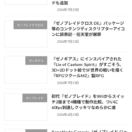
ドも追加
2026年7月25日
『ゼノブレイドクロス DE』パッケージ
ゼノブレイドクロス
等のコンテンツディスクリプターアイコ
ンに誤表記―任天堂が謝罪
2026年7月15日
『ゼノギアス』にインスパイアされた
ゼノギアス
『Lie of Caelum: Spirit』がすごそう。
3D×2Dドット絵でSF世界の戦いを描く
『RPGツクールMZ』製RPG
2026年7月13日
初代『ゼノブレイド』をWiiからスイッ
ゼノブレイド
チ2版まで4機種で動作比較。ついに
60fps到達しクッキリなめらかに進
2026年6月13日
Xenoblade Genesis（ゼノブレイド ジェ