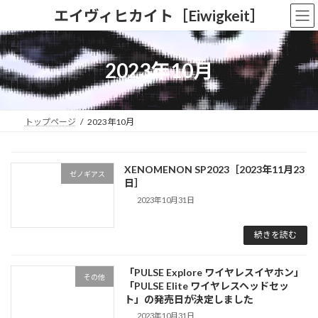
コ
ナ
エイヴィヒカイト［Eiwigkeit］
ン
ビ
テ
ゲ
ン
ー
ツ
シ
2023年10月
へ
ョ
ス
ン
キ
に
ッ
移
トップページ
2023年10月
プ
動
XENOMENON SP2023［2023年11月23
ゼノギアス
日］
2023年10月31日
続きを読む
「PULSE Explore ワイヤレスイヤホン」
その他
「PULSE Elite ワイヤレスヘッドセッ
ト」の発売日が決定しました
2023年10月31日