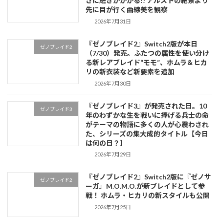
さに磨きがかかる!! アルストの絶景より
先に目が行く曲線美を観察
2026年7月31日
『ゼノブレイド2』Switch2版が本日
ゼノブレイド2
（7/30）発売。ふたつの属性を使い分け
る新レアブレイド“モモ”、ホムラ＆ヒカ
リの新衣装など新要素を追加
2026年7月30日
『ゼノブレイド3』が発売された日。10
ゼノブレイド3
年のわずかな生を戦いに捧げる兵士の命
がテーマの物語に多くの人が心震わされ
た、シリーズの集大成的タイトル【今日
は何の日？】
2026年7月29日
『ゼノブレイド2』Switch2版に『ゼノサ
ゼノブレイド2
ーガ』M.O.M.O.が新ブレイドとして参
戦！ ホムラ・ヒカリの新スタイルも公開
2026年7月25日