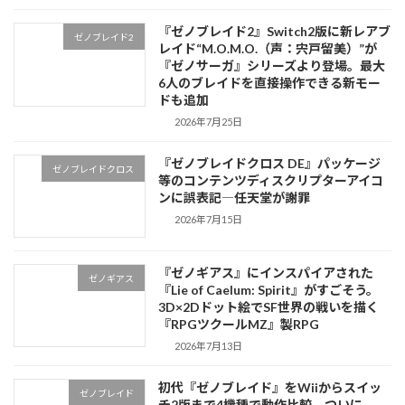
『ゼノブレイド2』Switch2版に新レアブ
ゼノブレイド2
レイド“M.O.M.O.（声：宍戸留美）”が
『ゼノサーガ』シリーズより登場。最大
6人のブレイドを直接操作できる新モー
ドも追加
2026年7月25日
『ゼノブレイドクロス DE』パッケージ
ゼノブレイドクロス
等のコンテンツディスクリプターアイコ
ンに誤表記―任天堂が謝罪
2026年7月15日
『ゼノギアス』にインスパイアされた
ゼノギアス
『Lie of Caelum: Spirit』がすごそう。
3D×2Dドット絵でSF世界の戦いを描く
『RPGツクールMZ』製RPG
2026年7月13日
初代『ゼノブレイド』をWiiからスイッ
ゼノブレイド
チ2版まで4機種で動作比較。ついに