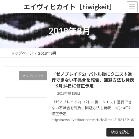
コ
ナ
エイヴィヒカイト［Eiwigkeit］
ン
ビ
テ
ゲ
ン
ー
ツ
シ
2018年8月
へ
ョ
ス
ン
キ
に
ッ
移
トップページ
2018年8月
プ
動
『ゼノブレイド2』バトル後にクエスト進
ゼノブレイド2
行できない不具合を報告、回避方法も発表
─9月14日に修正予定
2018年8月28日
『ゼノブレイド2』バトル後にクエスト進行でき
ない不具合を報告、回避方法も発表─9月14日に
修正予定
http://news.livedoor.com/article/detail/15215916/
続きを読む