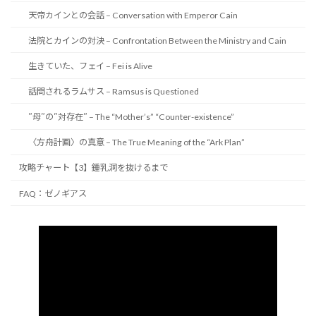
天帝カインとの会話 – Conversation with Emperor Cain
法院とカインの対決 – Confrontation Between the Ministry and Cain
生きていた、フェイ – Fei is Alive
話問されるラムサス – Ramsus is Questioned
″母″の″対存在″ – The “Mother’s” “Counter-existence”
〈方舟計画〉の真意 – The True Meaning of the “Ark Plan”
攻略チャート【3】鍾乳洞を抜けるまで
FAQ：ゼノギアス