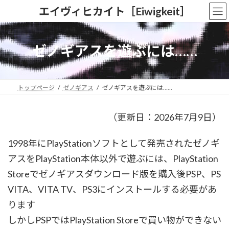
コ
ナ
エイヴィヒカイト［Eiwigkeit］
ン
ビ
テ
ゲ
ン
ー
ツ
シ
ゼノギアスを遊ぶには……
へ
ョ
ス
ン
キ
に
ッ
移
トップページ
ゼノギアス
ゼノギアスを遊ぶには……
プ
動
（更新日：2026年7月9日）
1998年にPlayStationソフトとして発売されたゼノギ
アスをPlayStation本体以外で遊ぶには、PlayStation
Storeでゼノギアスダウンロード版を購入後PSP、PS
VITA、VITA TV、PS3にインストールする必要があ
ります
しかしPSPではPlayStation Storeで買い物ができない