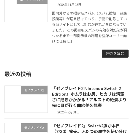
2006年11月23日
国内外からの掲示板スパム（スパム投稿、迷惑
投稿等）が増え続けており、手動で削除してい
る当サイトとしては対応が遅れがちになってい
ました。 この掲示板スパムの有効な対処法が見
つかるまで一部掲示板の利用を登録ユーザー向
けに仕様 […]
続きを読む
最近の投稿
『ゼノブレイド2 Nintendo Switch 2
ゼノブレイド2
Edition』ホムラはお尻、ヒカリは清楚
さに磨きがかかる!! アルストの絶景より
先に目が行く曲線美を観察
2026年7月31日
『ゼノブレイド2』Switch2版が本日
ゼノブレイド2
（7/30）発売。ふたつの属性を使い分け