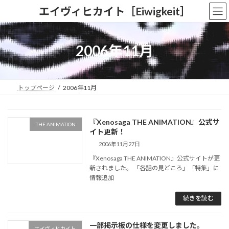
コ
ナ
エイヴィヒカイト［Eiwigkeit］
ン
ビ
テ
ゲ
ン
ー
ツ
シ
2006年11月
へ
ョ
ス
ン
キ
に
ッ
移
トップページ
2006年11月
プ
動
『Xenosaga THE ANIMATION』公式サ
THE ANIMATION
イト更新！
2006年11月27日
『Xenosaga THE ANIMATION』公式サイトが更
新されました。 「各話の見どころ」「特集」に
情報追加
続きを読む
一部掲示板の仕様を変更しました。
エイヴィヒカイト