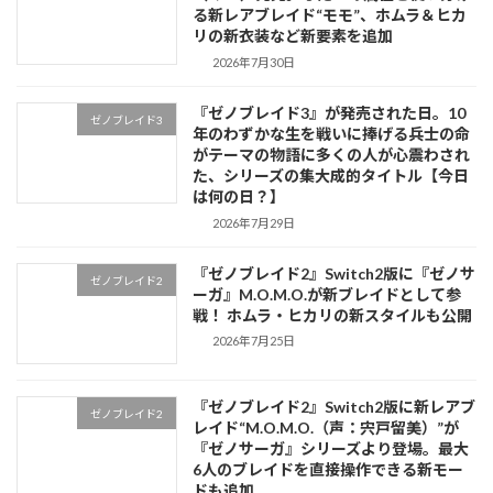
る新レアブレイド“モモ”、ホムラ＆ヒカ
リの新衣装など新要素を追加
2026年7月30日
『ゼノブレイド3』が発売された日。10
ゼノブレイド3
年のわずかな生を戦いに捧げる兵士の命
がテーマの物語に多くの人が心震わされ
た、シリーズの集大成的タイトル【今日
は何の日？】
2026年7月29日
『ゼノブレイド2』Switch2版に『ゼノサ
ゼノブレイド2
ーガ』M.O.M.O.が新ブレイドとして参
戦！ ホムラ・ヒカリの新スタイルも公開
2026年7月25日
『ゼノブレイド2』Switch2版に新レアブ
ゼノブレイド2
レイド“M.O.M.O.（声：宍戸留美）”が
『ゼノサーガ』シリーズより登場。最大
6人のブレイドを直接操作できる新モー
ドも追加