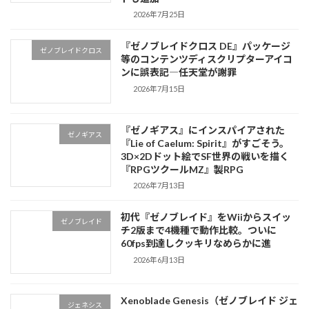
2026年7月25日
『ゼノブレイドクロス DE』パッケージ
ゼノブレイドクロス
等のコンテンツディスクリプターアイコ
ンに誤表記―任天堂が謝罪
2026年7月15日
『ゼノギアス』にインスパイアされた
ゼノギアス
『Lie of Caelum: Spirit』がすごそう。
3D×2Dドット絵でSF世界の戦いを描く
『RPGツクールMZ』製RPG
2026年7月13日
初代『ゼノブレイド』をWiiからスイッ
ゼノブレイド
チ2版まで4機種で動作比較。ついに
60fps到達しクッキリなめらかに進
2026年6月13日
Xenoblade Genesis（ゼノブレイド ジェ
ジェネシス