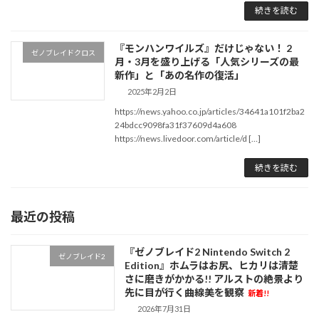
続きを読む
『モンハンワイルズ』だけじゃない！ 2
ゼノブレイドクロス
月・3月を盛り上げる「人気シリーズの最
新作」と「あの名作の復活」
2025年2月2日
https://news.yahoo.co.jp/articles/34641a101f2ba2
24bdcc9098fa31f37609d4a608
https://news.livedoor.com/article/d […]
続きを読む
最近の投稿
『ゼノブレイド2 Nintendo Switch 2
ゼノブレイド2
Edition』ホムラはお尻、ヒカリは清楚
さに磨きがかかる!! アルストの絶景より
先に目が行く曲線美を観察
新着!!
2026年7月31日