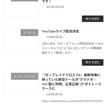
です！
2025年2月14日
続きを読む
YouTubeライブ配信決定
ゼノギアス
2025年2月6日
2月11日は『#ゼノギアス』の発売記念日
SEM
チャンネルでは”12″日に#ゼノギアス の関連楽
曲をライブ配信します！
続きを読む
『ゼノブレイドクロス DE』最新映像に
ゼノブレイドクロス
映っていた新型ドールが“グラナダ・
GG”製と判明。正真正銘“刀”がトレード
マークに
2025年2月5日
https://www.famitsu.com/article/202502/32601