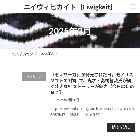
コ
ナ
エイヴィヒカイト［Eiwigkeit］
ン
ビ
テ
ゲ
ン
ー
ツ
シ
2025年2月
へ
ョ
ス
ン
キ
に
ッ
移
トップページ
2025年2月
プ
動
『ゼノサーガ』が発売された日。モノリス
ゼノサーガ
ソフトの1作目で、鬼才・高橋哲哉氏が紡
ぐ壮大なSFストーリーが魅力【今日は何の
日？】
2025年2月28日
https://news.yahoo.co.jp/articles/2a5dcfbf01d58fb
3085b47dd3883bd4b1bdff871
続きを読む