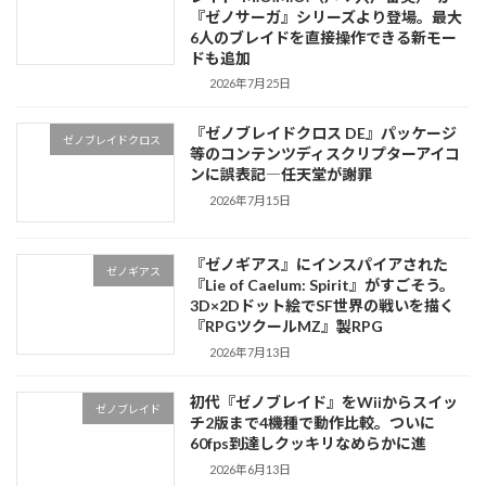
『ゼノサーガ』シリーズより登場。最大
6人のブレイドを直接操作できる新モー
ドも追加
2026年7月25日
『ゼノブレイドクロス DE』パッケージ
ゼノブレイドクロス
等のコンテンツディスクリプターアイコ
ンに誤表記―任天堂が謝罪
2026年7月15日
『ゼノギアス』にインスパイアされた
ゼノギアス
『Lie of Caelum: Spirit』がすごそう。
3D×2Dドット絵でSF世界の戦いを描く
『RPGツクールMZ』製RPG
2026年7月13日
初代『ゼノブレイド』をWiiからスイッ
ゼノブレイド
チ2版まで4機種で動作比較。ついに
60fps到達しクッキリなめらかに進
2026年6月13日