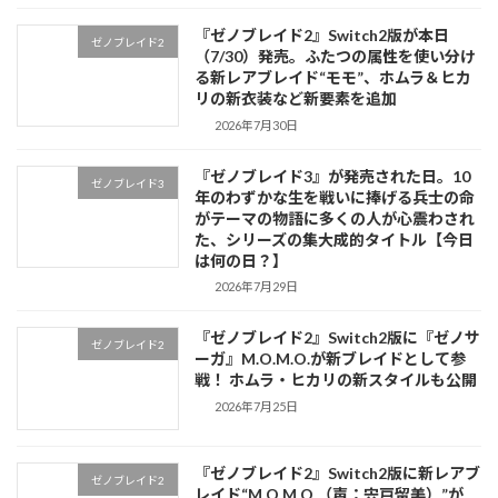
『ゼノブレイド2』Switch2版が本日
ゼノブレイド2
（7/30）発売。ふたつの属性を使い分け
る新レアブレイド“モモ”、ホムラ＆ヒカ
リの新衣装など新要素を追加
2026年7月30日
『ゼノブレイド3』が発売された日。10
ゼノブレイド3
年のわずかな生を戦いに捧げる兵士の命
がテーマの物語に多くの人が心震わされ
た、シリーズの集大成的タイトル【今日
は何の日？】
2026年7月29日
『ゼノブレイド2』Switch2版に『ゼノサ
ゼノブレイド2
ーガ』M.O.M.O.が新ブレイドとして参
戦！ ホムラ・ヒカリの新スタイルも公開
2026年7月25日
『ゼノブレイド2』Switch2版に新レアブ
ゼノブレイド2
レイド“M.O.M.O.（声：宍戸留美）”が