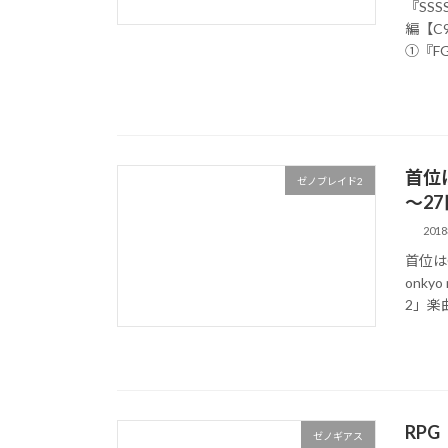
『SS
編【C
①『FG
首位
ゼノブレイド2
～27
201
首位は
onk
2」楽曲
RPG
ゼノギアス