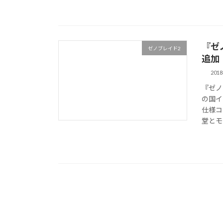
『ゼ
ゼノブレイド2
追加
201
『ゼノ
の国イ
仕様コ
堂とモ