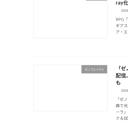
ray
201
RPG「
ギアス」
ア・エ
「ゼ
ゼノブレイド2
配信
も
201
「ゼノ
典で光
ーラ」
ク＆試聴