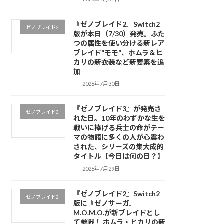
『ゼノブレイド2』Switch2
ゼノブレイド2
版が本日（7/30）発売。ふた
つの属性を使い分ける新レア
ブレイド“モモ”、ホムラ＆ヒ
カリの新衣装など新要素を追
加
2026年7月30日
『ゼノブレイド3』が発売さ
ゼノブレイド3
れた日。10年のわずかな生を
戦いに捧げる兵士の命がテー
マの物語に多くの人が心震わ
された、シリーズの集大成的
タイトル【今日は何の日？】
2026年7月29日
『ゼノブレイド2』Switch2
ゼノブレイド2
版に『ゼノサーガ』
M.O.M.O.が新ブレイドとし
て参戦！ ホムラ・ヒカリの新