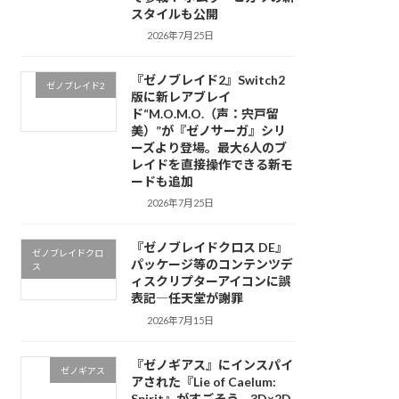
スタイルも公開
2026年7月25日
『ゼノブレイド2』Switch2
ゼノブレイド2
版に新レアブレイ
ド“M.O.M.O.（声：宍戸留
美）”が『ゼノサーガ』シリ
ーズより登場。最大6人のブ
レイドを直接操作できる新モ
ードも追加
2026年7月25日
『ゼノブレイドクロス DE』
ゼノブレイドクロ
パッケージ等のコンテンツデ
ス
ィスクリプターアイコンに誤
表記―任天堂が謝罪
2026年7月15日
『ゼノギアス』にインスパイ
ゼノギアス
アされた『Lie of Caelum:
Spirit』がすごそう。3D×2D