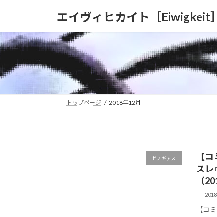
コ
ナ
エイヴィヒカイト［Eiwigkeit
ン
ビ
テ
ゲ
ン
ー
ツ
シ
へ
ョ
ス
ン
キ
に
ッ
移
トップページ
2018年12月
プ
動
【コ
ゼノギアス
スレ
（20
201
【コミ