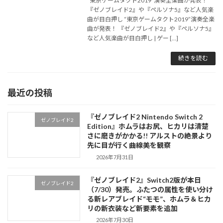
“東京ゲームタクト2019”演奏全楽曲が発表！
『ゼノブレイド2』や『ペルソナ5』など人気楽
曲が目白押し “東京ゲームタクト2019”演奏全楽
曲が発表！ 『ゼノブレイド2』や『ペルソナ5』
など人気楽曲が目白押し | ゲー […]
続きを読む
最近の投稿
『ゼノブレイド2 Nintendo Switch 2
ゼノブレイド2
Edition』ホムラはお尻、ヒカリは清楚
さに磨きがかかる!! アルストの絶景より
先に目が行く曲線美を観察
2026年7月31日
『ゼノブレイド2』Switch2版が本日
ゼノブレイド2
（7/30）発売。ふたつの属性を使い分け
る新レアブレイド“モモ”、ホムラ＆ヒカ
リの新衣装など新要素を追加
2026年7月30日